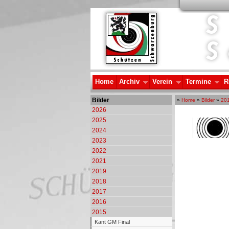
Home
Archiv
Verein
Termine
R
Bilder
»
Home
»
Bilder
»
20
2026
2025
2024
2023
2022
2021
2019
2018
2017
2016
2015
Kant GM Final