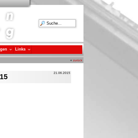
agen
Links
«
zurück
21.06.2015
015