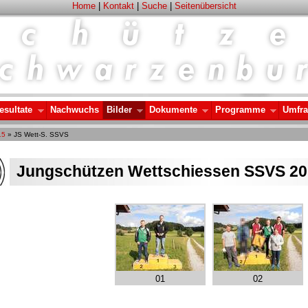
Home
|
Kontakt
|
Suche
|
Seitenübersicht
esultate
Nachwuchs
Bilder
Dokumente
Programme
Umfr
15
» JS Wett-S. SSVS
Jungschützen Wettschiessen SSVS 2
01
02