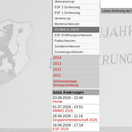
Veteranencup
ESF 2.Schiesstag
Letzte Änderung der 
ESF 1.Schiesstag
Vereinscup
Murtenschiessen
JS Wett-S. SSVS
ESF Eröffnungsschiessen
Feldschiessen
Schülerschiessen
Grasburgschiessen
2014
2013
2012
2011
Schiessanlage
Schwarzenburg
letzte Änderungen
03.08.2026 - 22:46
Home
01.07.2026 - 23:51
MMMS 2026
28.06.2026 - 11:19
Gruppenmeisterschaft 2026
16.06.2026 - 17:19
ESF 2026