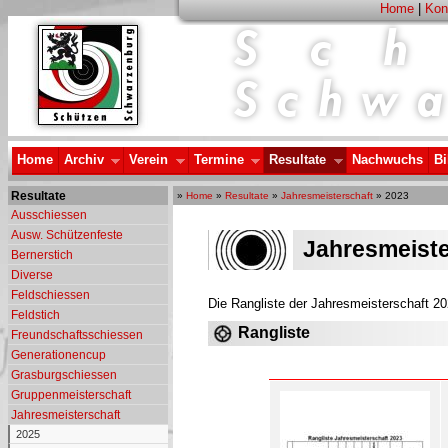
Home
|
Kon
Home
Archiv
Verein
Termine
Resultate
Nachwuchs
Bi
Resultate
»
Home
»
Resultate
»
Jahresmeisterschaft
» 2023
Ausschiessen
Ausw. Schützenfeste
Jahresmeiste
Bernerstich
Diverse
Feldschiessen
Die Rangliste der Jahresmeisterschaft 20
Feldstich
Rangliste
Freundschaftsschiessen
Generationencup
Grasburgschiessen
Gruppenmeisterschaft
Jahresmeisterschaft
2025