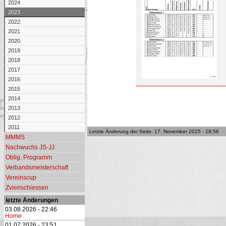
2024
2023
2022
2021
2020
2019
2018
2017
2016
2015
2014
2013
2012
2011
Letzte Änderung der Seite: 17. November 2025 - 18:56
MMMS
Nachwuchs JS-JJ
Oblig. Programm
Verbandsmeisterschaft
Vereinscup
Zvierischiessen
letzte Änderungen
03.08.2026 - 22:46
Home
01.07.2026 - 23:51