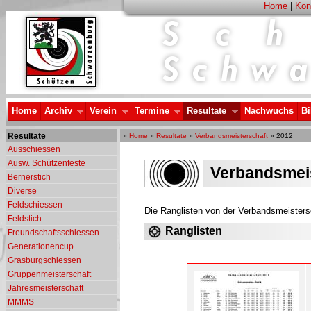
Home
|
Kon
Home
Archiv
Verein
Termine
Resultate
Nachwuchs
Bi
Resultate
»
Home
»
Resultate
»
Verbandsmeisterschaft
» 2012
Ausschiessen
Ausw. Schützenfeste
Verbandsmeis
Bernerstich
Diverse
Feldschiessen
Die Ranglisten von der Verbandsmeister
Feldstich
Ranglisten
Freundschaftsschiessen
Generationencup
Grasburgschiessen
Gruppenmeisterschaft
Jahresmeisterschaft
MMMS