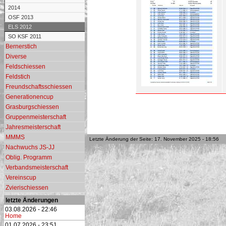
2014
OSF 2013
ELS 2012
SO KSF 2011
Bernerstich
Diverse
Feldschiessen
Feldstich
Freundschaftsschiessen
Generationencup
Grasburgschiessen
Gruppenmeisterschaft
Jahresmeisterschaft
MMMS
Letzte Änderung der Seite: 17. November 2025 - 18:56
Nachwuchs JS-JJ
Oblig. Programm
Verbandsmeisterschaft
Vereinscup
Zvierischiessen
letzte Änderungen
03.08.2026 - 22:46
Home
01.07.2026 - 23:51