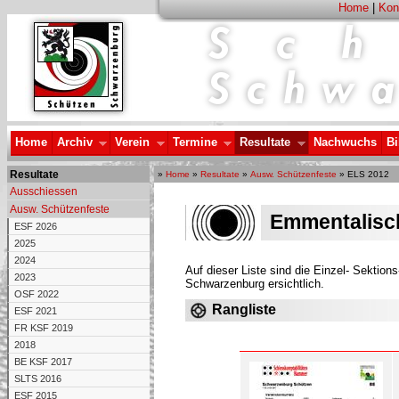
Home
|
Kon
Home
Archiv
Verein
Termine
Resultate
Nachwuchs
Bi
Resultate
»
Home
»
Resultate
»
Ausw. Schützenfeste
» ELS 2012
Ausschiessen
Ausw. Schützenfeste
Emmentalisc
ESF 2026
2025
2024
Auf dieser Liste sind die Einzel- Sektio
2023
Schwarzenburg ersichtlich.
OSF 2022
Rangliste
ESF 2021
FR KSF 2019
2018
BE KSF 2017
SLTS 2016
ESF 2015