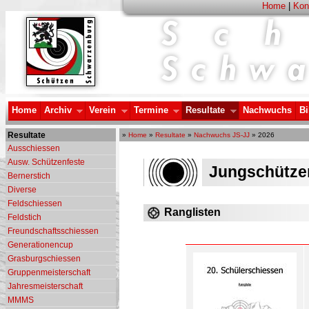
Home
|
Kon
Home
Archiv
Verein
Termine
Resultate
Nachwuchs
Bi
Resultate
»
Home
»
Resultate
»
Nachwuchs JS-JJ
» 2026
Ausschiessen
Ausw. Schützenfeste
Jungschützen
Bernerstich
Diverse
Feldschiessen
Ranglisten
Feldstich
Freundschaftsschiessen
Generationencup
Grasburgschiessen
Gruppenmeisterschaft
Jahresmeisterschaft
MMMS