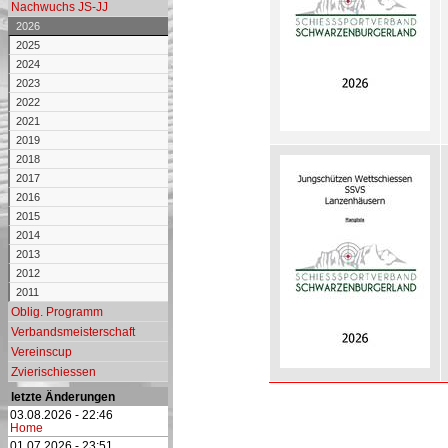
Nachwuchs JS-JJ
2026
2025
2024
2023
2022
2021
2019
2018
2017
2016
2015
2014
2013
2012
2011
Oblig. Programm
Verbandsmeisterschaft
Vereinscup
Zvierischiessen
letzte Änderungen
03.08.2026 - 22:46
Home
01.07.2026 - 23:51