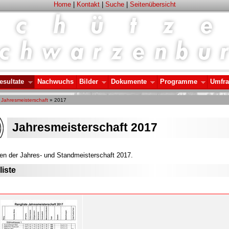
Home
|
Kontakt
|
Suche
|
Seitenübersicht
esultate
Nachwuchs
Bilder
Dokumente
Programme
Umfr
»
Jahresmeisterschaft
» 2017
Jahresmeisterschaft 2017
ten der Jahres- und Standmeisterschaft 2017.
iste