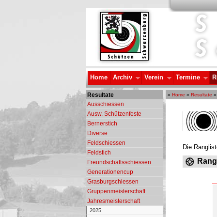
Home
Archiv
Verein
Termine
R
Resultate
»
Home
»
Resultate
Ausschiessen
Ausw. Schützenfeste
Bernerstich
Diverse
Feldschiessen
Die Ranglis
Feldstich
Rangl
Freundschaftsschiessen
Generationencup
Grasburgschiessen
Gruppenmeisterschaft
Jahresmeisterschaft
2025