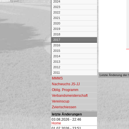
2024
2023
2022
2021
2020
2019
2018
2017
2016
2015
2014
2013
2012
2011
Letzte Änderung der 
MMMS
Nachwuchs JS-JJ
Oblig. Programm
Verbandsmeisterschaft
Vereinscup
Zvierischiessen
letzte Änderungen
03.08.2026 - 22:46
Home
01.07.2026 - 23:51