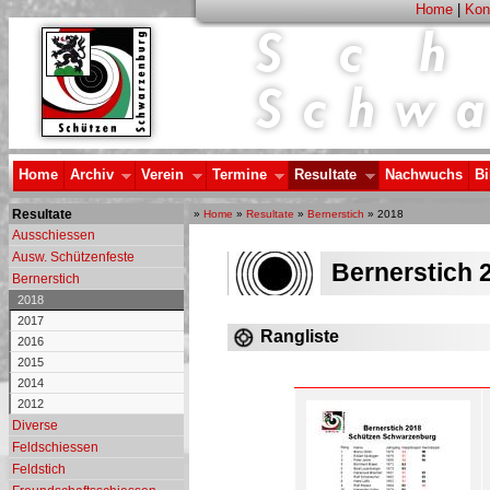
Home
|
Kon
Home
Archiv
Verein
Termine
Resultate
Nachwuchs
Bi
Resultate
»
Home
»
Resultate
»
Bernerstich
» 2018
Ausschiessen
Ausw. Schützenfeste
Bernerstich 
Bernerstich
2018
2017
Rangliste
2016
2015
2014
2012
Diverse
Feldschiessen
Feldstich