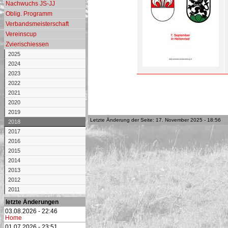
Nachwuchs JS-JJ
Oblig. Programm
Verbandsmeisterschaft
Vereinscup
Zvierischiessen
2025
2024
2023
2022
2021
2020
2019
Letzte Änderung der Seite: 17. November 2025 - 18:56
2018
2017
2016
2015
2014
2013
2012
2011
letzte Änderungen
03.08.2026 - 22:46
Home
01.07.2026 - 23:51