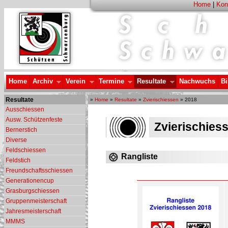
Home
|
Kon
Home
Archiv
Verein
Termine
Resultate
Nachwuchs
Bi
Resultate
»
Home
»
Resultate
»
Zvierischiessen
» 2018
Ausschiessen
Ausw. Schützenfeste
Zvierischies
Bernerstich
Diverse
Feldschiessen
Rangliste
Feldstich
Freundschaftsschiessen
Generationencup
Grasburgschiessen
Gruppenmeisterschaft
Jahresmeisterschaft
MMMS