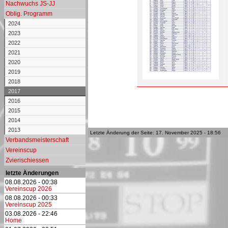
Nachwuchs JS-JJ
Oblig. Programm
2024
2023
2022
2021
2020
2019
2018
2017
2016
2015
2014
2013
Letzte Änderung der Seite: 17. November 2025 - 18:56
Verbandsmeisterschaft
Vereinscup
Zvierischiessen
letzte Änderungen
08.08.2026 - 00:38
Vereinscup 2026
08.08.2026 - 00:33
Vereinscup 2025
03.08.2026 - 22:46
Home