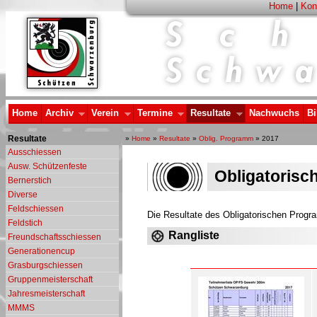
Home
|
Kon
Home
Archiv
Verein
Termine
Resultate
Nachwuchs
Bi
Resultate
»
Home
»
Resultate
»
Oblig. Programm
» 2017
Ausschiessen
Ausw. Schützenfeste
Obligatoris
Bernerstich
Diverse
Feldschiessen
Die Resultate des Obligatorischen Prog
Feldstich
Rangliste
Freundschaftsschiessen
Generationencup
Grasburgschiessen
Gruppenmeisterschaft
Jahresmeisterschaft
MMMS