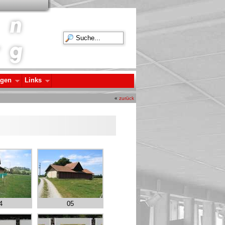
agen
Links
«
zurück
4
05