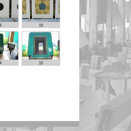
9
10
4
15