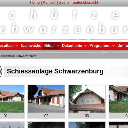
Home
|
Kontakt
|
Suche
|
Seitenübersicht
esultate
Nachwuchs
Bilder
Dokumente
Programme
Umfr
iessanlage Schwarzenburg
Schiessanlage Schwarzenburg
01
02
03
0