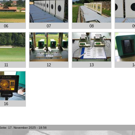
06
07
08
0
11
12
13
1
16
Seite: 17. November 2025 - 18:56