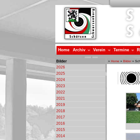
Home
Archiv
Verein
Termine
R
Bilder
»
Home
»
Bilder
» Sch
2026
2025
2024
2023
2022
2021
2019
2018
2017
2016
2015
2014