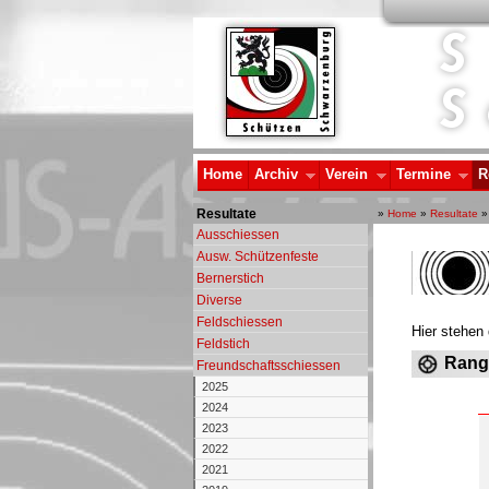
Home
Archiv
Verein
Termine
R
Resultate
»
Home
»
Resultate
Ausschiessen
Ausw. Schützenfeste
Bernerstich
Diverse
Feldschiessen
Hier stehen 
Feldstich
Rangl
Freundschaftsschiessen
2025
2024
2023
2022
2021