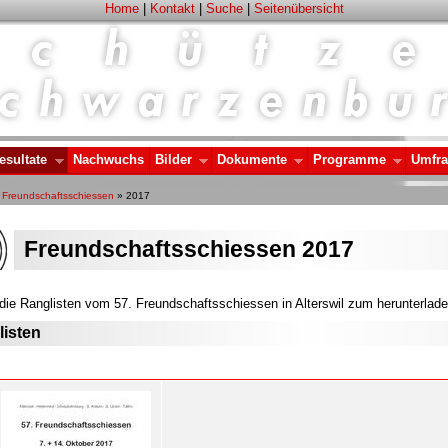
Home
|
Kontakt
|
Suche
|
Seitenübersicht
esultate
Nachwuchs
Bilder
Dokumente
Programme
Umfr
»
Freundschaftsschiessen
» 2017
Freundschaftsschiessen 2017
die Ranglisten vom 57. Freundschaftsschiessen in Alterswil zum herunterladen
isten