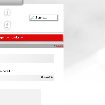
agen
Links
«
zurück
 bereit.
15.10.2017