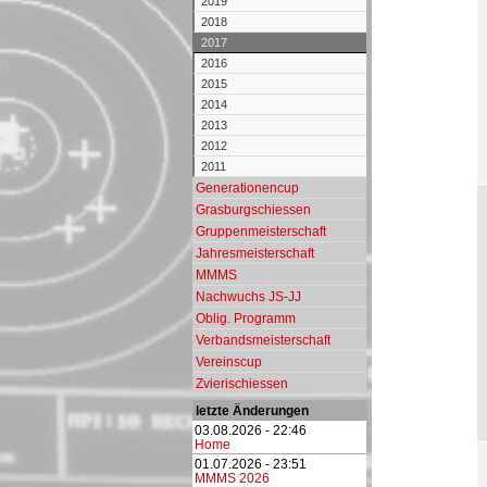
2019
2018
2017
2016
2015
2014
2013
2012
2011
Generationencup
Grasburgschiessen
Gruppenmeisterschaft
Jahresmeisterschaft
MMMS
Nachwuchs JS-JJ
Oblig. Programm
Verbandsmeisterschaft
Vereinscup
Zvierischiessen
letzte Änderungen
03.08.2026 - 22:46
Home
01.07.2026 - 23:51
MMMS 2026