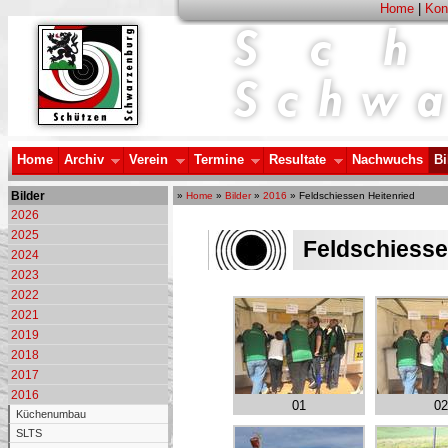
Home
|
Kon
Home
Archiv
Verein
Termine
Resultate
Nachwuchs
Bi
Bilder
»
Home
»
Bilder
»
2016
» Feldschiessen Heitenried
2026
2025
Feldschiesse
2024
2023
2022
2021
2019
2018
2017
2016
01
02
Küchenumbau
SLTS