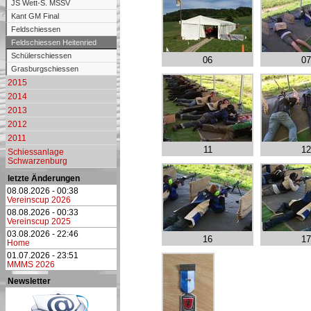
JS Wett-S. MSSV
Kant GM Final
Feldschiessen
Feldschiessen Heitenried
Schülerschiessen
06
07
Grasburgschiessen
2015
2014
2013
2012
2011
11
12
Schiessanlage
Schwarzenburg
letzte Änderungen
08.08.2026 - 00:38
Vereinscup 2026
08.08.2026 - 00:33
Vereinscup 2025
03.08.2026 - 22:46
16
17
Home
01.07.2026 - 23:51
MMMS 2026
Newsletter