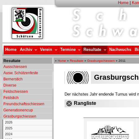
Home
|
Kon
Home
Archiv
Verein
Termine
Resultate
Nachwuchs
Bi
Resultate
»
Home
»
Resultate
»
Grasburgschiessen
» 2011
Ausschiessen
Ausw. Schützenfeste
Grasburgsch
Bernerstich
Diverse
Feldschiessen
Der nächstes Jahr endende Turnus wird no
Feldstich
Rangliste
Freundschaftsschiessen
Generationencup
Grasburgschiessen
2026
2025
2024