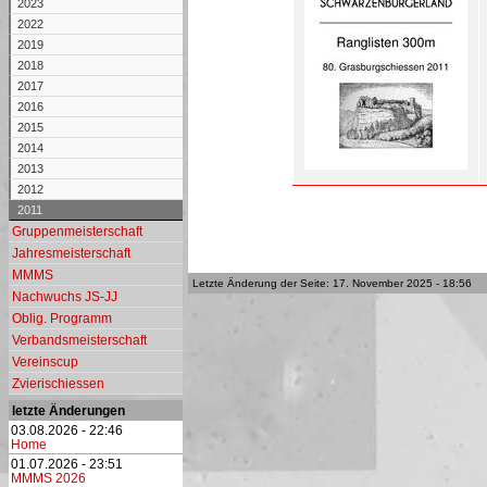
2023
2022
2019
2018
2017
2016
2015
2014
2013
2012
2011
Gruppenmeisterschaft
Jahresmeisterschaft
MMMS
Letzte Änderung der Seite: 17. November 2025 - 18:56
Nachwuchs JS-JJ
Oblig. Programm
Verbandsmeisterschaft
Vereinscup
Zvierischiessen
letzte Änderungen
03.08.2026 - 22:46
Home
01.07.2026 - 23:51
MMMS 2026