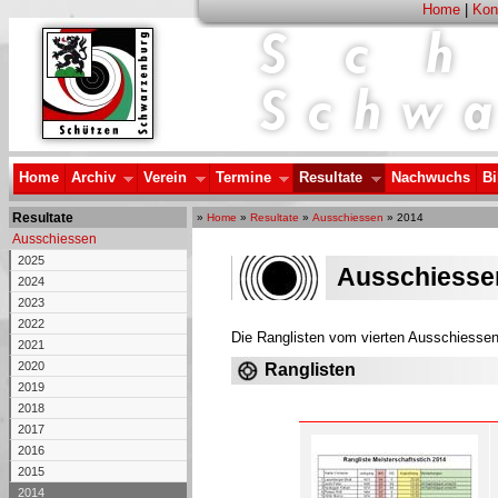
Home
|
Kon
Home
Archiv
Verein
Termine
Resultate
Nachwuchs
Bi
Resultate
»
Home
»
Resultate
»
Ausschiessen
» 2014
Ausschiessen
2025
Ausschiesse
2024
2023
2022
Die Ranglisten vom vierten Ausschiesse
2021
2020
Ranglisten
2019
2018
2017
2016
2015
2014