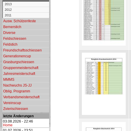
2013
2012
2011
Ausw. Schützenfeste
Bernerstich
Diverse
Feldschiessen
Feldstich
Freundschaftsschiessen
Generationencup
Grasburgschiessen
Gruppenmeisterschaft
Jahresmeisterschaft
MMMS
Nachwuchs JS-JJ
Oblig. Programm
Verbandsmeisterschaft
Vereinscup
Zvierischiessen
letzte Änderungen
03.08.2026 - 22:46
Home
01.07.2026 - 23:51