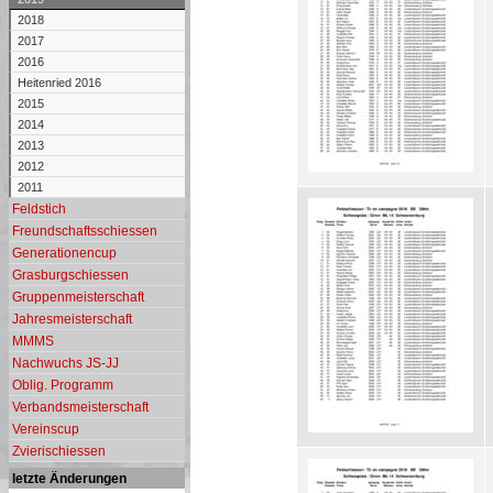
2018
2017
2016
Heitenried 2016
2015
2014
2013
2012
2011
Feldstich
Freundschaftsschiessen
Generationencup
Grasburgschiessen
Gruppenmeisterschaft
Jahresmeisterschaft
MMMS
Nachwuchs JS-JJ
Oblig. Programm
Verbandsmeisterschaft
Vereinscup
Zvierischiessen
letzte Änderungen