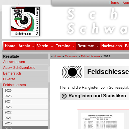
Home
|
Kon
Home
Archiv
Verein
Termine
Resultate
Nachwuchs
Bi
Resultate
»
Home
»
Resultate
»
Feldschiessen
» 2019
Ausschiessen
Ausw. Schützenfeste
Feldschiesse
Bernerstich
Diverse
Feldschiessen
Hier sind die Ranglisten vom Schiesspla
2026
Ranglisten und Statistiken
2025
2024
2023
2022
2021
2020
2019