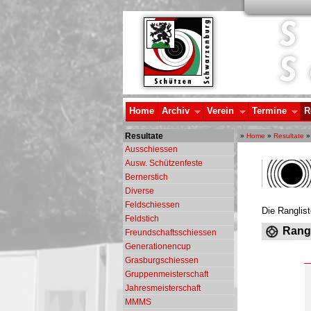
Home
Archiv
Verein
Termine
R
Resultate
»
Home
»
Resultate
Ausschiessen
Ausw. Schützenfeste
Bernerstich
Diverse
Feldschiessen
Die Ranglis
Feldstich
Rangl
Freundschaftsschiessen
Generationencup
Grasburgschiessen
Gruppenmeisterschaft
Jahresmeisterschaft
MMMS