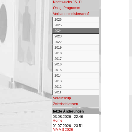
Nachwuchs JS-JJ
Oblig. Programm
Verbandsmeisterschaft
2026
2025
2024
2023
2022
2019
2018
2017
2016
2015
2014
2013
2012
2011
Vereinscup
Zvierischiessen
letzte Änderungen
03.08.2026 - 22:46
Home
01.07.2026 - 23:51
MMMS 2026