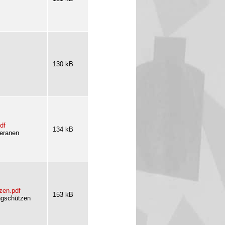
130 kB
df
134 kB
teranen
zen.pdf
153 kB
ngschützen