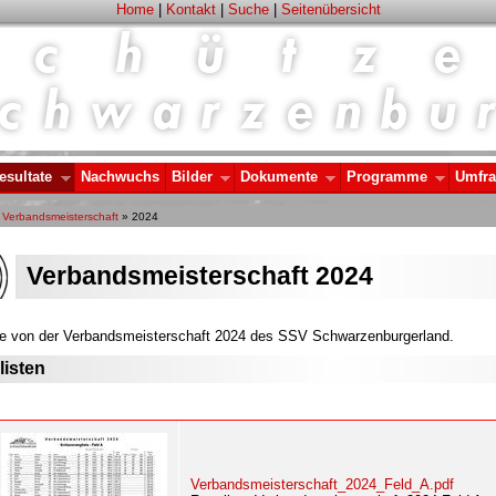
Home
|
Kontakt
|
Suche
|
Seitenübersicht
esultate
Nachwuchs
Bilder
Dokumente
Programme
Umfr
»
Verbandsmeisterschaft
» 2024
Verbandsmeisterschaft 2024
te von der Verbandsmeisterschaft 2024 des SSV Schwarzenburgerland.
isten
Verbandsmeisterschaft_2024_Feld_A.pdf