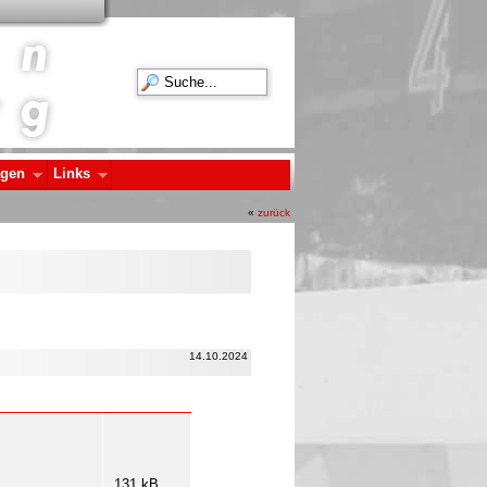
agen
Links
«
zurück
14.10.2024
131 kB