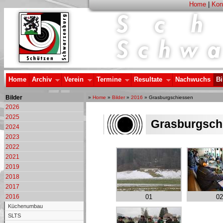
Home
|
Kon
Home
Archiv
Verein
Termine
Resultate
Nachwuchs
Bi
Bilder
»
Home
»
Bilder
»
2016
» Grasburgschiessen
2026
2025
Grasburgsch
2024
2023
2022
2021
2019
2018
2017
2016
01
02
Küchenumbau
SLTS