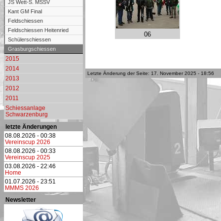
JS Wett-S. MSSV
Kant GM Final
Feldschiessen
Feldschiessen Heitenried
06
Schülerschiessen
Grasburgschiessen
2015
2014
Letzte Änderung der Seite: 17. November 2025 - 18:56
2013
2012
2011
Schiessanlage
Schwarzenburg
letzte Änderungen
08.08.2026 - 00:38
Vereinscup 2026
08.08.2026 - 00:33
Vereinscup 2025
03.08.2026 - 22:46
Home
01.07.2026 - 23:51
MMMS 2026
Newsletter