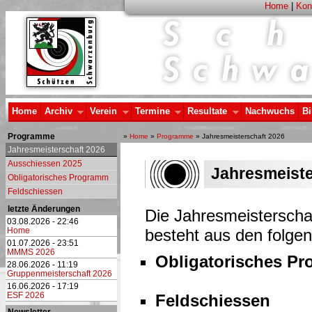
Home
|
Kon
Home
Archiv
Verein
Termine
Resultate
Nachwuchs
Bi
Programme
»
Home
»
Programme
» Jahresmeisterschaft 2026
Jahresmeisterschaft 2026
Ausschiessen 2025
Jahresmeiste
Obligatorisches Programm
Feldschiessen
letzte Änderungen
Die Jahresmeisterscha
03.08.2026 - 22:46
Home
besteht aus den folge
01.07.2026 - 23:51
MMMS 2026
Obligatorisches P
28.06.2026 - 11:19
Gruppenmeisterschaft 2026
16.06.2026 - 17:19
ESF 2026
Feldschiessen
Newsletter